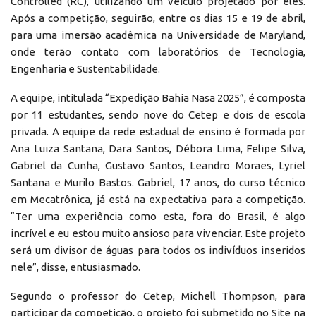
Controlled (RC), utilizando um veículo projetado por eles.
Após a competição, seguirão, entre os dias 15 e 19 de abril,
para uma imersão acadêmica na Universidade de Maryland,
onde terão contato com laboratórios de Tecnologia,
Engenharia e Sustentabilidade.
A equipe, intitulada “Expedição Bahia Nasa 2025”, é composta
por 11 estudantes, sendo nove do Cetep e dois de escola
privada. A equipe da rede estadual de ensino é formada por
Ana Luiza Santana, Dara Santos, Débora Lima, Felipe Silva,
Gabriel da Cunha, Gustavo Santos, Leandro Moraes, Lyriel
Santana e Murilo Bastos. Gabriel, 17 anos, do curso técnico
em Mecatrônica, já está na expectativa para a competição.
“Ter uma experiência como esta, fora do Brasil, é algo
incrível e eu estou muito ansioso para vivenciar. Este projeto
será um divisor de águas para todos os indivíduos inseridos
nele”, disse, entusiasmado.
Segundo o professor do Cetep, Michell Thompson, para
participar da competição, o projeto foi submetido no Site na