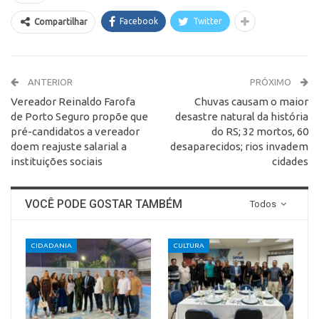
Facebook
Twitter
Compartilhar
ANTERIOR
PRÓXIMO
Vereador Reinaldo Farofa
Chuvas causam o maior
de Porto Seguro propõe que
desastre natural da história
pré-candidatos a vereador
do RS; 32 mortos, 60
doem reajuste salarial a
desaparecidos; rios invadem
instituições sociais
cidades
VOCÊ PODE GOSTAR TAMBÉM
Todos
CIDADANIA
CULTURA