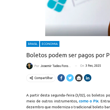
BRASIL
ECONOMIA
Boletos podem ser pagos por Pi
On
3 Fev, 2025
Por
Josemir Tadeu Fonseca
Compartilhar
A partir desta segunda-feira (3/02), os boletos 
meio de outros instrumentos,
como o Pix
. Entr
dezembro que moderniza o tradicional boleto ban