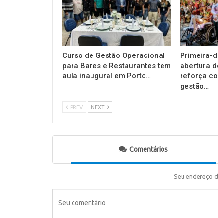
Curso de Gestão Operacional
Primeira-d
para Bares e Restaurantes tem
abertura d
aula inaugural em Porto…
reforça c
gestão…
PREV
NEXT
Comentários
Seu endereço d