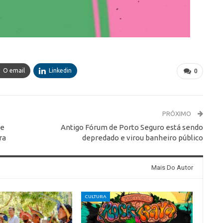
O email
Linkedin
0
PRÓXIMO
de
Antigo Fórum de Porto Seguro está sendo
ra
depredado e virou banheiro público
Mais Do Autor
CULTURA