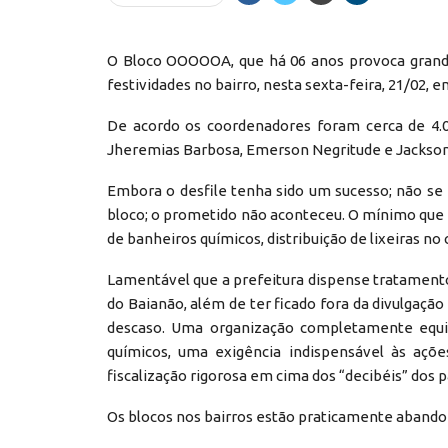
O Bloco OOOOOA, que há 06 anos provoca grande
festividades no bairro, nesta sexta-feira, 21/02, e
De acordo os coordenadores foram cerca de 4.0
Jheremias Barbosa, Emerson Negritude e Jackson 
Embora o desfile tenha sido um sucesso; não se
bloco; o prometido não aconteceu. O mínimo que 
de banheiros químicos, distribuição de lixeiras no c
Lamentável que a prefeitura dispense tratamento 
do Baianão, além de ter ficado fora da divulgação
descaso. Uma organização completamente equi
químicos, uma exigência indispensável às açõ
fiscalização rigorosa em cima dos “decibéis” dos 
Os blocos nos bairros estão praticamente abando