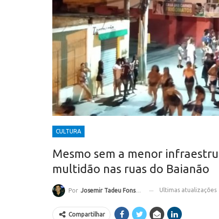
CULTURA
Mesmo sem a menor infraestru
multidão nas ruas do Baianão
Ultimas atualizações
Por
Josemir Tadeu Fonseca
Compartilhar