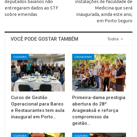
deputados baianos não
instalações de Faculdade de
entregaram dados ao STF
Medicina que será
sobre emendas
inaugurada, ainda este ano,
em Porto Seguro
VOCÊ PODE GOSTAR TAMBÉM
Todos
CULTURA
CIDADANIA
Curso de Gestão
Primeira-dama prestigia
Operacional para Bares
abertura do 28º
e Restaurantes tem aula
Aragwaksã e reforça
inaugural em Porto…
compromisso da
gestão…
CULTURA
CULTURA