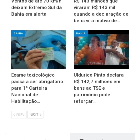
Ventos de até 70 km/h
R$ 143 milhões que
deixam Extremo Sul da
viraram R$ 143 mil:
Bahia em alerta
quando a declaração de
bens vira motivo de…
BAHIA
BAHIA
Exame toxicológico
Uldurico Pinto declara
passa a ser obrigatório
R$ 142,7 milhões em
para 1ª Carteira
bens ao TSE e
Nacional de
patrimônio pode
Habilitação…
reforçar…
PREV
NEXT