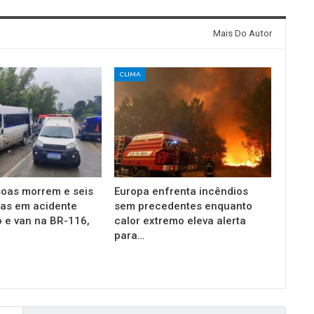
Mais Do Autor
CLIMA
oas morrem e seis
Europa enfrenta incêndios
das em acidente
sem precedentes enquanto
o e van na BR-116,
calor extremo eleva alerta
para…