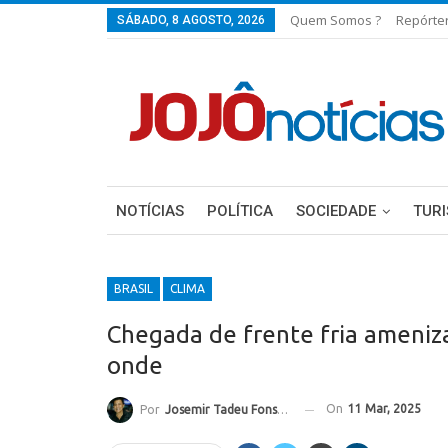
Quem Somos ?
Repórte
SÁBADO, 8 AGOSTO, 2026
NOTÍCIAS
POLÍTICA
SOCIEDADE
TUR
BRASIL
CLIMA
Chegada de frente fria ameniza 
onde
On
11 Mar, 2025
Por
Josemir Tadeu Fonseca