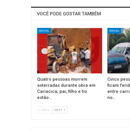
VOCÊ PODE GOSTAR TAMBÉM
BRASIL
BRASIL
Quatro pessoas morrem
Cinco pess
soterradas durante obra em
ficam feri
Cariacica; pai, filho e tio
entre carr
estão…
no…
PREV
NEXT