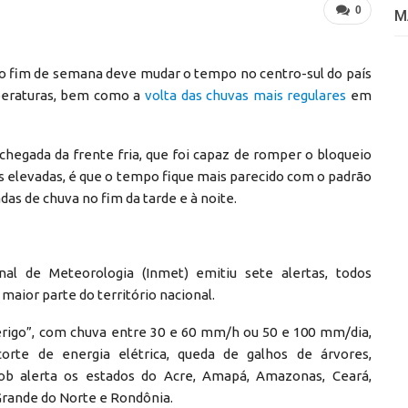
0
M
o fim de semana deve mudar o tempo no centro-sul do país
peraturas, bem como a
volta das chuvas mais regulares
em
chegada da frente fria, que foi capaz de romper o bloqueio
 elevadas, é que o tempo fique mais parecido com o padrão
as de chuva no fim da tarde e à noite.
ional de Meteorologia (Inmet) emitiu sete alertas, todos
maior parte do território nacional.
perigo”, com chuva entre 30 e 60 mm/h ou 50 e 100 mm/dia,
orte de energia elétrica, queda de galhos de árvores,
sob alerta os estados do Acre, Amapá, Amazonas, Ceará,
Grande do Norte e Rondônia.