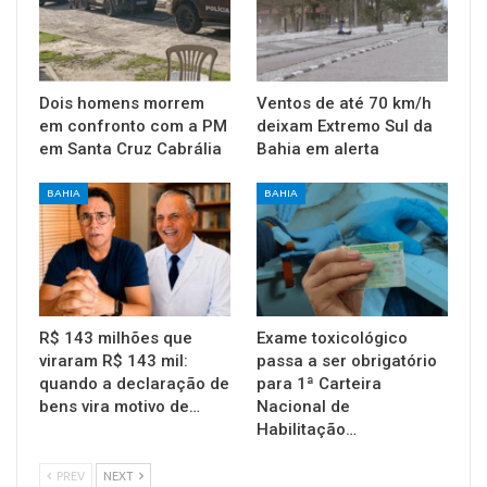
Dois homens morrem
Ventos de até 70 km/h
em confronto com a PM
deixam Extremo Sul da
em Santa Cruz Cabrália
Bahia em alerta
BAHIA
BAHIA
R$ 143 milhões que
Exame toxicológico
viraram R$ 143 mil:
passa a ser obrigatório
quando a declaração de
para 1ª Carteira
bens vira motivo de…
Nacional de
Habilitação…
PREV
NEXT