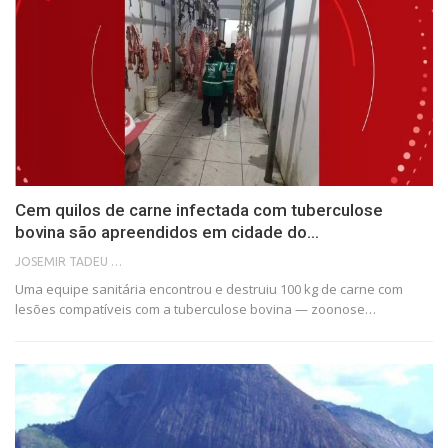
Cem quilos de carne infectada com tuberculose
bovina são apreendidos em cidade do…
JOSEMIR TADEU FONSECA
Uma equipe sanitária encontrou e destruiu 100 kg de carne com
lesões compatíveis com a tuberculose bovina — zoonose…