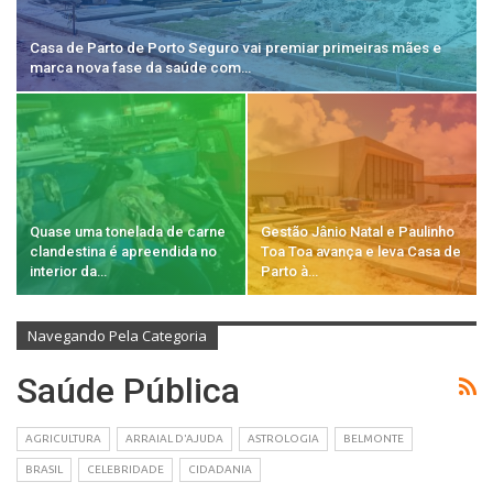
Casa de Parto de Porto Seguro vai premiar primeiras mães e
marca nova fase da saúde com…
Quase uma tonelada de carne
Gestão Jânio Natal e Paulinho
clandestina é apreendida no
Toa Toa avança e leva Casa de
interior da…
Parto à…
Navegando Pela Categoria
Saúde Pública
AGRICULTURA
ARRAIAL D'AJUDA
ASTROLOGIA
BELMONTE
BRASIL
CELEBRIDADE
CIDADANIA