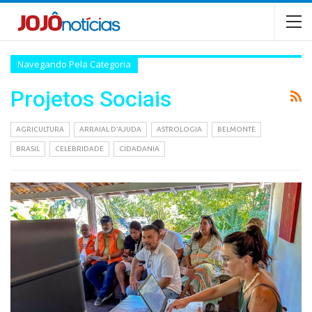
Navegando Pela Categoria
Projetos Sociais
AGRICULTURA
ARRAIAL D'AJUDA
ASTROLOGIA
BELMONTE
BRASIL
CELEBRIDADE
CIDADANIA