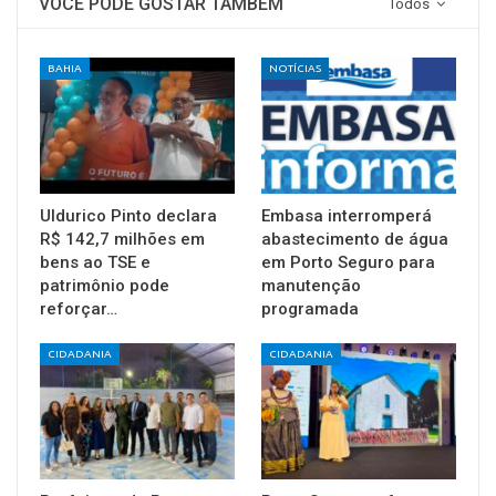
VOCÊ PODE GOSTAR TAMBÉM
Todos
BAHIA
NOTÍCIAS
Uldurico Pinto declara
Embasa interromperá
R$ 142,7 milhões em
abastecimento de água
bens ao TSE e
em Porto Seguro para
patrimônio pode
manutenção
reforçar…
programada
CIDADANIA
CIDADANIA