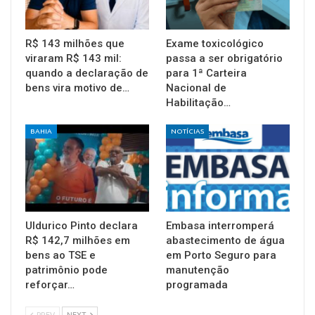
R$ 143 milhões que
Exame toxicológico
viraram R$ 143 mil:
passa a ser obrigatório
quando a declaração de
para 1ª Carteira
bens vira motivo de…
Nacional de
Habilitação…
BAHIA
NOTÍCIAS
Uldurico Pinto declara
Embasa interromperá
R$ 142,7 milhões em
abastecimento de água
bens ao TSE e
em Porto Seguro para
patrimônio pode
manutenção
reforçar…
programada
PREV
NEXT