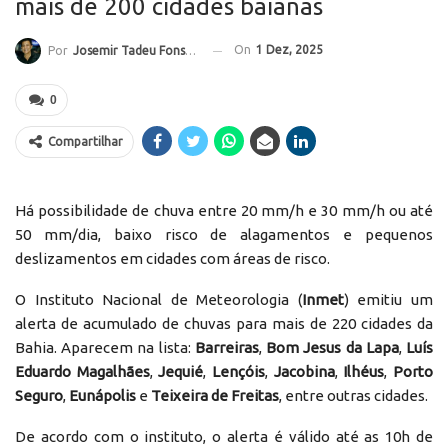
mais de 200 cidades baianas
On
1 Dez, 2025
Por
Josemir Tadeu Fonseca
0
Compartilhar
Há possibilidade de chuva entre 20 mm/h e 30 mm/h ou até
50 mm/dia, baixo risco de alagamentos e pequenos
deslizamentos em cidades com áreas de risco.
O Instituto Nacional de Meteorologia (
Inmet
) emitiu um
alerta de acumulado de chuvas para mais de 220 cidades da
Bahia. Aparecem na lista:
Barreiras
,
Bom Jesus da Lapa
,
Luís
Eduardo Magalhães
,
Jequié
,
Lençóis
,
Jacobina
,
Ilhéus
,
Porto
Seguro
,
Eunápolis
e
Teixeira de Freitas
, entre outras cidades.
De acordo com o instituto, o alerta é válido até as 10h de