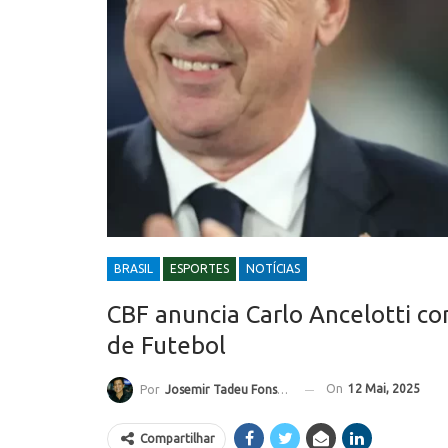
BRASIL
ESPORTES
NOTÍCIAS
CBF anuncia Carlo Ancelotti co
de Futebol
On
12 Mai, 2025
Por
Josemir Tadeu Fonseca
Compartilhar