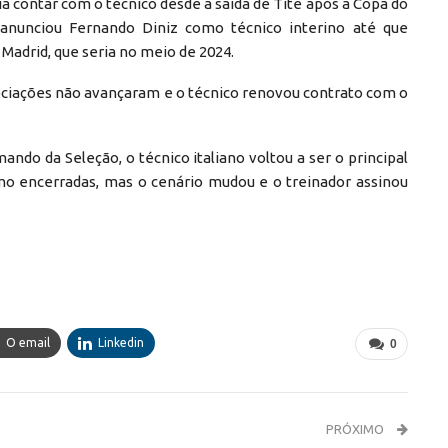
ia contar com o técnico desde a saída de Tite após a Copa do
anunciou Fernando Diniz como técnico interino até que
Madrid, que seria no meio de 2024.
egociações não avançaram e o técnico renovou contrato com o
ndo da Seleção, o técnico italiano voltou a ser o principal
o encerradas, mas o cenário mudou e o treinador assinou
O email
Linkedin
0
PRÓXIMO