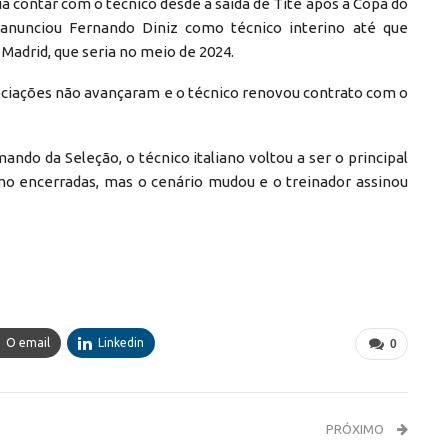
ia contar com o técnico desde a saída de Tite após a Copa do
anunciou Fernando Diniz como técnico interino até que
Madrid, que seria no meio de 2024.
egociações não avançaram e o técnico renovou contrato com o
ndo da Seleção, o técnico italiano voltou a ser o principal
o encerradas, mas o cenário mudou e o treinador assinou
O email
Linkedin
0
PRÓXIMO