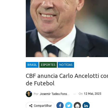
BRASIL
ESPORTES
NOTÍCIAS
CBF anuncia Carlo Ancelotti co
de Futebol
On
12 Mai, 2025
Por
Josemir Tadeu Fonseca
Compartilhar