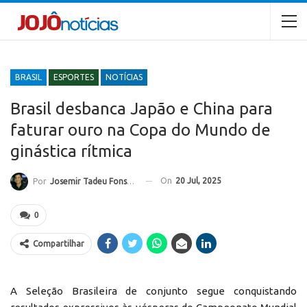
BRASIL
ESPORTES
NOTÍCIAS
Brasil desbanca Japão e China para
faturar ouro na Copa do Mundo de
ginástica rítmica
On
20 Jul, 2025
Por
Josemir Tadeu Fonseca
0
Compartilhar
A Seleção Brasileira de conjunto segue conquistando