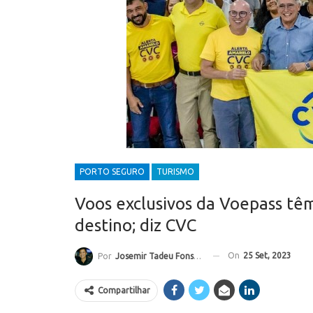
PORTO SEGURO
TURISMO
Voos exclusivos da Voepass tê
destino; diz CVC
On
25 Set, 2023
Por
Josemir Tadeu Fonseca
Compartilhar