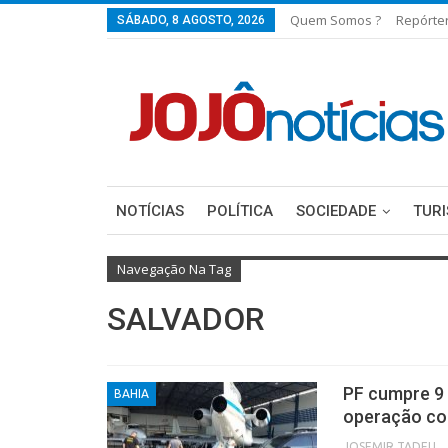
Quem Somos ?
Repórte
SÁBADO, 8 AGOSTO, 2026
NOTÍCIAS
POLÍTICA
SOCIEDADE
TUR
Navegação Na Tag
SALVADOR
PF cumpre 9 
BAHIA
operação con
JOSEMIR TADEU FON