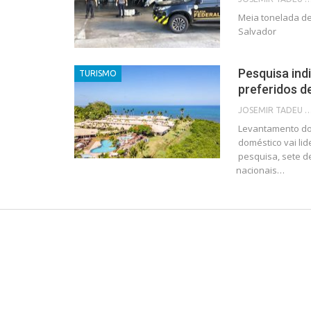
Meia tonelada de
Salvador
Pesquisa ind
TURISMO
preferidos de
JOSEMIR TADEU FON
Levantamento do 
doméstico vai li
pesquisa, sete d
nacionais
…