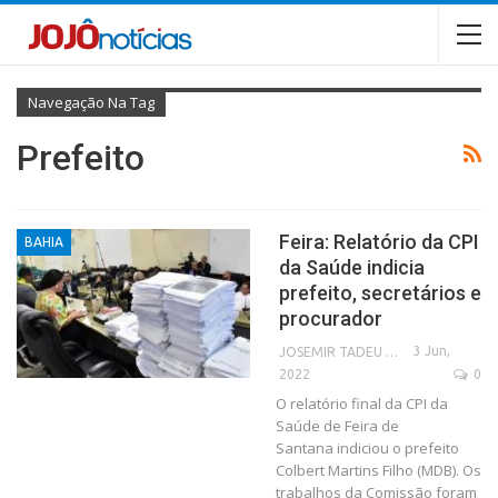
Navegação Na Tag
Prefeito
Feira: Relatório da CPI
BAHIA
da Saúde indicia
prefeito, secretários e
procurador
3 Jun,
JOSEMIR TADEU FONSECA
2022
0
O relatório final da CPI da
Saúde de Feira de
Santana indiciou o prefeito
Colbert Martins Filho (MDB). Os
trabalhos da Comissão foram