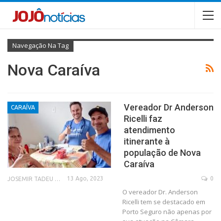
Navegação Na Tag
Nova Caraíva
Vereador Dr Anderson
CARAÍVA
Ricelli faz
atendimento
itinerante à
população de Nova
Caraíva
13 Ago, 2023
0
JOSEMIR TADEU FONSECA
O vereador Dr. Anderson
Ricelli tem se destacado em
Porto Seguro não apenas por