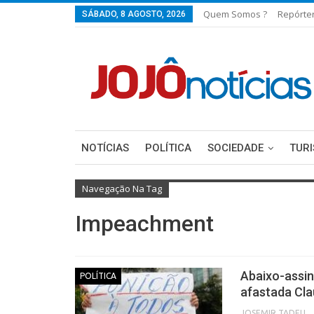
Quem Somos ?
Repórte
SÁBADO, 8 AGOSTO, 2026
NOTÍCIAS
POLÍTICA
SOCIEDADE
TUR
Navegação Na Tag
Impeachment
Abaixo-assin
POLÍTICA
afastada Cla
JOSEMIR TADEU FON