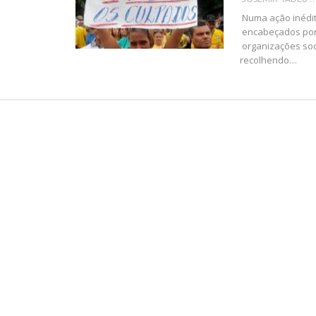
Numa ação inédit
encabeçados por 
organizações soc
recolhendo…