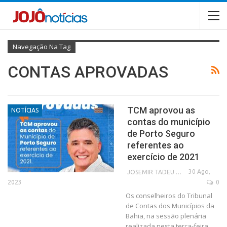
Navegação Na Tag
CONTAS APROVADAS
TCM aprovou as
NOTÍCIAS
contas do município
de Porto Seguro
referentes ao
exercício de 2021
30 Ago,
JOSEMIR TADEU FONSECA
2023
0
Os conselheiros do Tribunal
de Contas dos Municípios da
Bahia, na sessão plenária
realizada nesta terça-feira