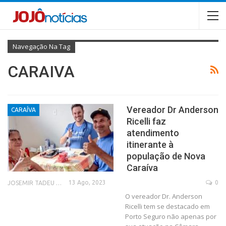
Navegação Na Tag
CARAIVA
Vereador Dr Anderson
CARAÍVA
Ricelli faz
atendimento
itinerante à
população de Nova
Caraíva
13 Ago, 2023
0
JOSEMIR TADEU FONSECA
O vereador Dr. Anderson
Ricelli tem se destacado em
Porto Seguro não apenas por