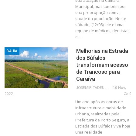
sua atuação na Câmara
Municipal, mas também por
sua preocupação com a
saúde da população. Neste
sábado, (12/08), ele e uma
equipe de médicos, dentistas
e…
Melhorias na Estrada
BAHIA
dos Búfalos
transformam acesso
de Trancoso para
Caraíva
10 Nov,
JOSEMIR TADEU FONSECA
2022
0
Um ano após as obras de
infraestrutura e mobilidade
urbana, realizadas pela
Prefeitura de Porto Seguro, a
Estrada dos Búfalos vive hoje
uma realidade