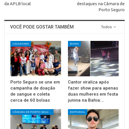
da APLB local
destaques na Câmara de
Porto Seguro
VOCÊ PODE GOSTAR TAMBÉM
Todos
CIDADANIA
BAHIA
Porto Seguro se une em
Cantor viraliza após
campanha de doação
fazer show para apenas
de sangue e coleta
duas mulheres em festa
cerca de 60 bolsas
junina na Bahia:…
CÂMARA DE PORTO SEGURO
EDITORIAL