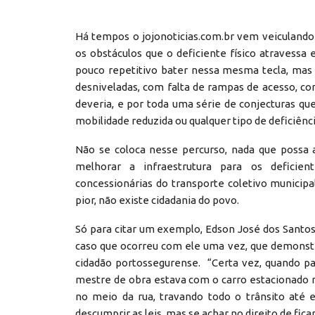
Há tempos o jojonoticias.com.br vem veiculando 
os obstáculos que o deficiente físico atravess
pouco repetitivo bater nessa mesma tecla, mas 
desniveladas, com falta de rampas de acesso, 
deveria, e por toda uma série de conjecturas q
mobilidade reduzida ou qualquer tipo de deficiênci
Não se coloca nesse percurso, nada que possa 
melhorar a infraestrutura para os deficie
concessionárias do transporte coletivo municipal
pior, não existe cidadania do povo.
Só para citar um exemplo, Edson José dos Santos,
caso que ocorreu com ele uma vez, que demonstra
cidadão portossegurense. “Certa vez, quando pa
mestre de obra estava com o carro estacionado na
no meio da rua, travando todo o trânsito até e
descumprir as leis, mas se achar no direito de fica