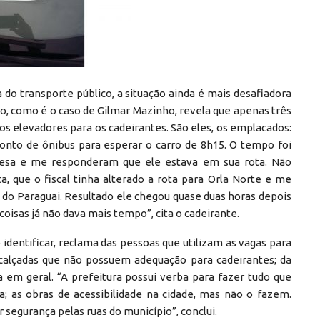
 do transporte público, a situação ainda é mais desafiadora
o, como é o caso de Gilmar Mazinho, revela que apenas três
s elevadores para os cadeirantes. São eles, os emplacados:
onto de ônibus para esperar o carro de 8h15. O tempo foi
resa e me responderam que ele estava em sua rota. Não
a, que o fiscal tinha alterado a rota para Orla Norte e me
 do Paraguai. Resultado ele chegou quase duas horas depois
oisas já não dava mais tempo”, cita o cadeirante.
identificar, reclama das pessoas que utilizam as vagas para
s calçadas que não possuem adequação para cadeirantes; da
ra em geral. “A prefeitura possui verba para fazer tudo que
ia; as obras de acessibilidade na cidade, mas não o fazem.
egurança pelas ruas do município”, conclui.