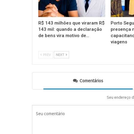
R$ 143 milhões que viraram R$
Porto Segu
143 mil: quando a declaração
presença 
de bens vira motivo de…
capacitan
viagens
PREV
NEXT
Comentários
Seu endereço d