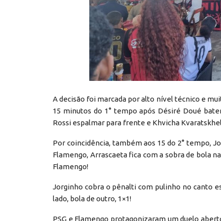
A decisão foi marcada por alto nível técnico e muit
15 minutos do 1° tempo após Désiré Doué bater 
Rossi espalmar para frente e Khvicha Kvaratskheli
Por coincidência, também aos 15 do 2° tempo, J
Flamengo, Arrascaeta fica com a sobra de bola na
Flamengo!
Jorginho cobra o pênalti com pulinho no canto es
lado, bola de outro, 1×1!
PSG e Flamengo protagonizaram um duelo aberto