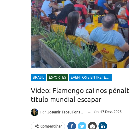
BRASIL
ESPORTES
EVENTOS E ENTRETENIMENTOS
Vídeo: Flamengo cai nos pênalt
título mundial escapar
On
17 Dez, 2025
Por
Josemir Tadeu Fonseca
Compartilhar