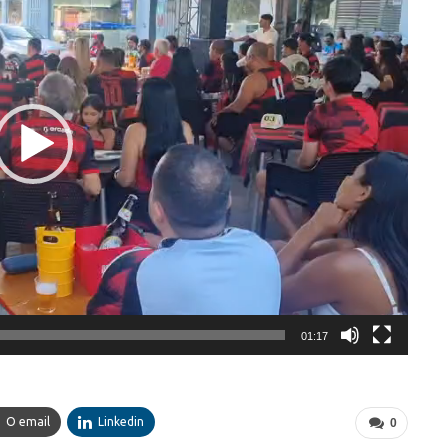
01:17
O email
Linkedin
0