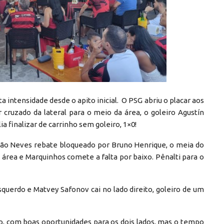
a intensidade desde o apito inicial. O PSG abriu o placar aos
cruzado da lateral para o meio da área, o goleiro Agustín
a finalizar de carrinho sem goleiro, 1×0!
oão Neves rebate bloqueado por Bruno Henrique, o meia do
 área e Marquinhos comete a falta por baixo. Pênalti para o
querdo e Matvey Safonov cai no lado direito, goleiro de um
, com boas oportunidades para os dois lados, mas o tempo