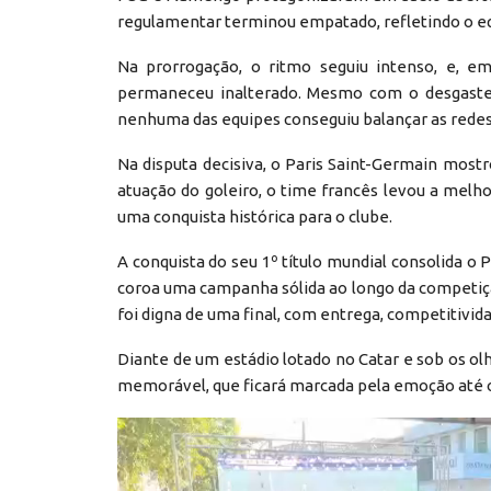
regulamentar terminou empatado, refletindo o equ
Na prorrogação, o ritmo seguiu intenso, e, em
permaneceu inalterado. Mesmo com o desgaste f
nenhuma das equipes conseguiu balançar as redes,
Na disputa decisiva, o Paris Saint-Germain mostr
atuação do goleiro, o time francês levou a melh
uma conquista histórica para o clube.
A conquista do seu 1º título mundial consolida o
coroa uma campanha sólida ao longo da competiç
foi digna de uma final, com entrega, competitivi
Diante de um estádio lotado no Catar e sob os 
memorável, que ficará marcada pela emoção até o 
Reprodutor
de
vídeo