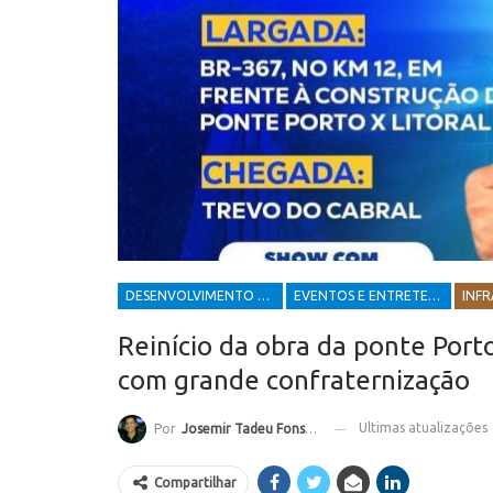
DESENVOLVIMENTO ECONÔMICO E SOCIAL
EVENTOS E ENTRETENIMENTOS
INF
Reinício da obra da ponte Port
com grande confraternização
Ultimas atualizações
Por
Josemir Tadeu Fonseca
Compartilhar