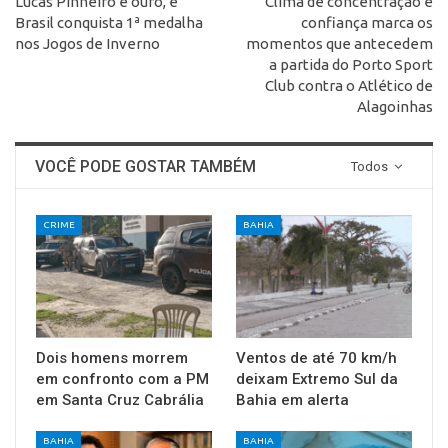
Lucas Pinheiro é ouro, e
Clima de concentração e
Brasil conquista 1ª medalha
confiança marca os
nos Jogos de Inverno
momentos que antecedem
a partida do Porto Sport
Club contra o Atlético de
Alagoinhas
VOCÊ PODE GOSTAR TAMBÉM
Todos
CRIME
BAHIA
Dois homens morrem
Ventos de até 70 km/h
em confronto com a PM
deixam Extremo Sul da
em Santa Cruz Cabrália
Bahia em alerta
BAHIA
BAHIA