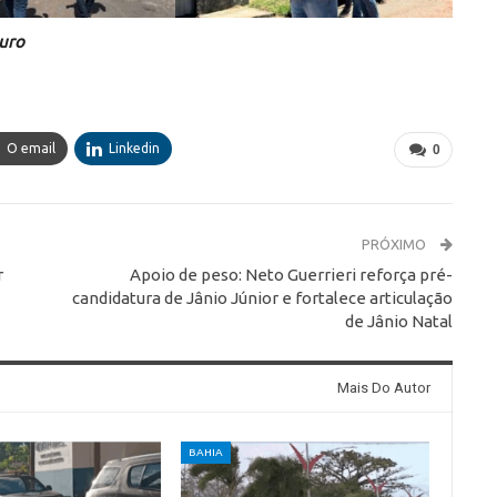
guro
O email
Linkedin
0
PRÓXIMO
r
Apoio de peso: Neto Guerrieri reforça pré-
candidatura de Jânio Júnior e fortalece articulação
de Jânio Natal
Mais Do Autor
BAHIA