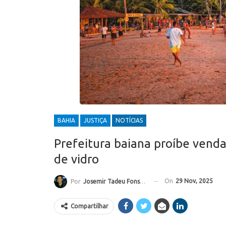
BAHIA
JUSTIÇA
NOTÍCIAS
Prefeitura baiana proíbe vend
de vidro
On
29 Nov, 2025
Por
Josemir Tadeu Fonseca
Compartilhar