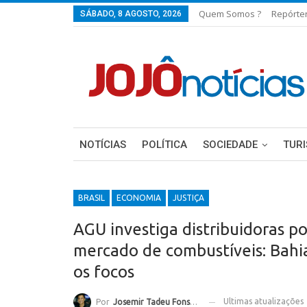
Quem Somos ?
Repórte
SÁBADO, 8 AGOSTO, 2026
NOTÍCIAS
POLÍTICA
SOCIEDADE
TUR
BRASIL
ECONOMIA
JUSTIÇA
AGU investiga distribuidoras po
mercado de combustíveis: Bahi
os focos
Ultimas atualizações
Por
Josemir Tadeu Fonseca