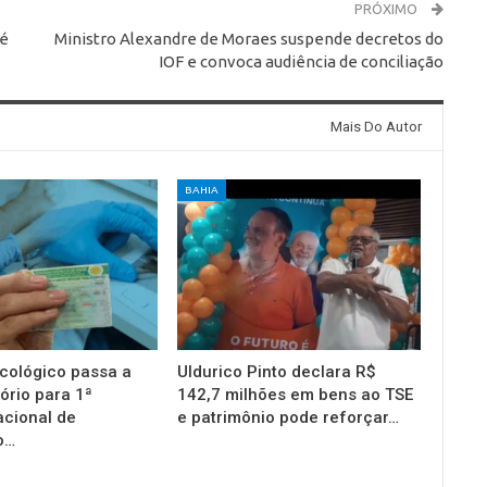
PRÓXIMO
 é
Ministro Alexandre de Moraes suspende decretos do
IOF e convoca audiência de conciliação
Mais Do Autor
BAHIA
cológico passa a
Uldurico Pinto declara R$
ório para 1ª
142,7 milhões em bens ao TSE
acional de
e patrimônio pode reforçar…
o…