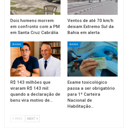
Dois homens morrem
Ventos de até 70 km/h
em confronto com a PM
deixam Extremo Sul da
em Santa Cruz Cabrália
Bahia em alerta
BAHIA
BAHIA
R$ 143 milhões que
Exame toxicológico
viraram R$ 143 mil:
passa a ser obrigatório
quando a declaração de
para 1ª Carteira
bens vira motivo de…
Nacional de
Habilitação…
PREV
NEXT