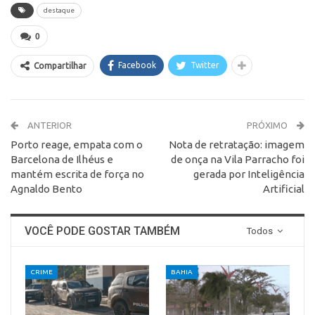
áudio
destaque
0
Facebook
Twitter
Compartilhar
ANTERIOR
PRÓXIMO
Porto reage, empata com o
Nota de retratação: imagem
Barcelona de Ilhéus e
de onça na Vila Parracho foi
mantém escrita de força no
gerada por Inteligência
Agnaldo Bento
Artificial
VOCÊ PODE GOSTAR TAMBÉM
Todos
CRIME
BAHIA