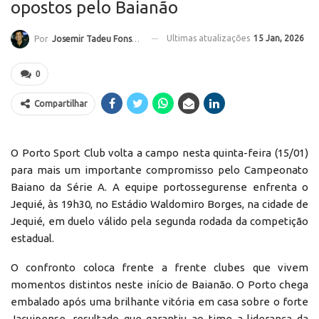
opostos pelo Baianão
Ultimas atualizações
15 Jan, 2026
Por
Josemir Tadeu Fonseca
0
Compartilhar
O Porto Sport Club volta a campo nesta quinta-feira (15/01)
para mais um importante compromisso pelo Campeonato
Baiano da Série A. A equipe portossegurense enfrenta o
Jequié, às 19h30, no Estádio Waldomiro Borges, na cidade de
Jequié, em duelo válido pela segunda rodada da competição
estadual.
O confronto coloca frente a frente clubes que vivem
momentos distintos neste início de Baianão. O Porto chega
embalado após uma brilhante vitória em casa sobre o forte
Jacuipense, resultado que garantiu ao time a liderança da