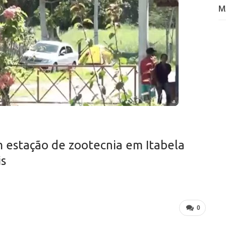
M
 estação de zootecnia em Itabela
is
0