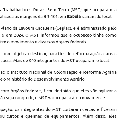
s Trabalhadores Rurais Sem Terra (MST) que ocuparam a
calizada às margens da BR-101, em
Itabela
, saíram do local.
Plano da Lavoura Cacaueira (Ceplac), e é administrado pelo
2 e em
2024
.
O MST informou que a ocupação tinha como
ntre o movimento e diversos órgãos federais.
como objetivo destinar, para fins de reforma agrária, áreas
ocial. Mais de 340 integrantes do MST ocuparam o local.
ac; o Instituto Nacional de Colonização e Reforma Agrária
; e o Ministério do Desenvolvimento Agrário.
m órgãos federais, ficou definido que eles vão agilizar a
 não seja cumprido, o MST vai ocupar a área novamente.
upação, os integrantes do MST cortaram cercas e fizeram
cou curtos e queimas de equipamentos. Além disso, eles