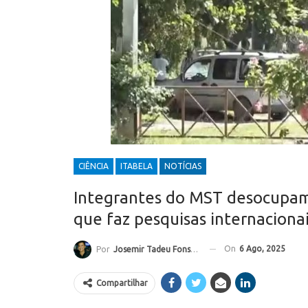
CIÊNCIA
ITABELA
NOTÍCIAS
Integrantes do MST desocupam
que faz pesquisas internaciona
On
6 Ago, 2025
Por
Josemir Tadeu Fonseca
Compartilhar