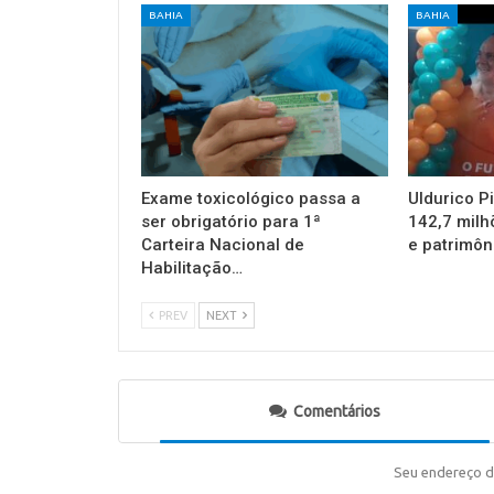
BAHIA
BAHIA
Exame toxicológico passa a
Uldurico P
ser obrigatório para 1ª
142,7 milh
Carteira Nacional de
e patrimôn
Habilitação…
PREV
NEXT
Comentários
Seu endereço d