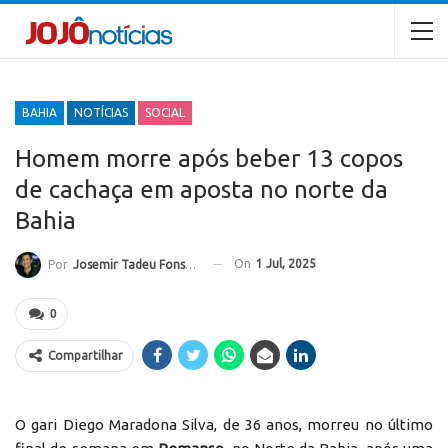
BAHIA
NOTÍCIAS
SOCIAL
Homem morre após beber 13 copos
de cachaça em aposta no norte da
Bahia
On
1 Jul, 2025
Por
Josemir Tadeu Fonseca
0
Compartilhar
O gari Diego Maradona Silva, de 36 anos, morreu no último