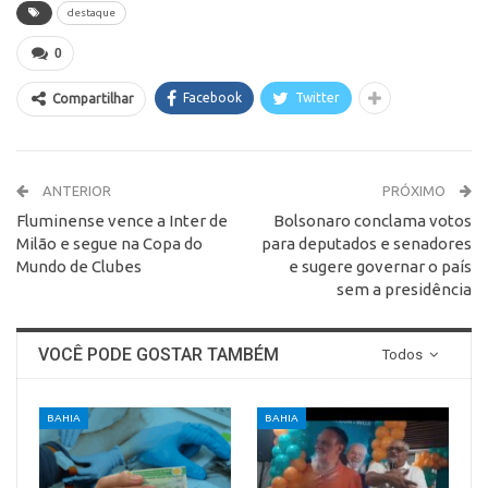
destaque
0
Facebook
Twitter
Compartilhar
ANTERIOR
PRÓXIMO
Fluminense vence a Inter de
Bolsonaro conclama votos
Milão e segue na Copa do
para deputados e senadores
Mundo de Clubes
e sugere governar o país
sem a presidência
VOCÊ PODE GOSTAR TAMBÉM
Todos
BAHIA
BAHIA