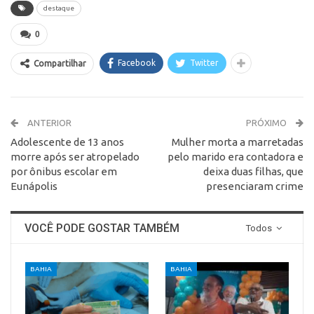
destaque
0
Facebook
Twitter
Compartilhar
ANTERIOR
PRÓXIMO
Adolescente de 13 anos
Mulher morta a marretadas
morre após ser atropelado
pelo marido era contadora e
por ônibus escolar em
deixa duas filhas, que
Eunápolis
presenciaram crime
VOCÊ PODE GOSTAR TAMBÉM
Todos
BAHIA
BAHIA