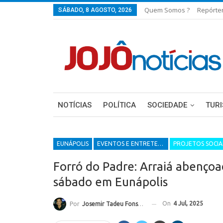
Quem Somos ?
Repórte
SÁBADO, 8 AGOSTO, 2026
NOTÍCIAS
POLÍTICA
SOCIEDADE
TUR
EUNÁPOLIS
EVENTOS E ENTRETENIMENTOS
PROJETOS SOCIA
Forró do Padre: Arraiá abençoa
sábado em Eunápolis
On
4 Jul, 2025
Por
Josemir Tadeu Fonseca