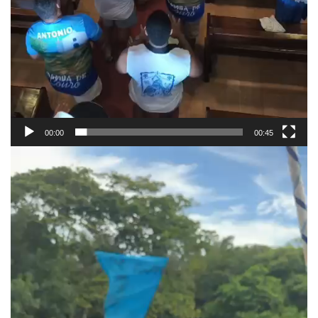
00:00
00:45
Reprodutor
de
vídeo