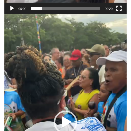
00:00
00:20
Reprodutor
de
vídeo