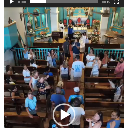
00:00
00:15
Reprodutor
de
vídeo