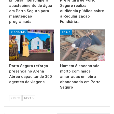
Embasa interromperá
Prefeitura de Porto
abastecimento de água
Seguro realiza
em Porto Seguro para
audiência pública sobre
manutenção
a Regularização
programada
Fundiária…
CIDADANIA
CRIME
Porto Seguro reforça
Homem é encontrado
presença no Arena
morto com mãos
Abreu capacitando 300
amarradas em obra
agentes de viagens
abandonada em Porto
Seguro
PREV
NEXT