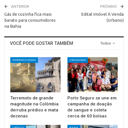
ANTERIOR
PRÓXIMO
Gás de cozinha fica mais
Edital Imóvel À Venda
barato para consumidores
(Urbano)
na Bahia
VOCÊ PODE GOSTAR TAMBÉM
Todos
INTERNACIONAL
CIDADANIA
Terremoto de grande
Porto Seguro se une em
magnitude na Colômbia
campanha de doação
derruba prédios e mata
de sangue e coleta
dezenas
cerca de 60 bolsas
CIÊNCIA
BAHIA