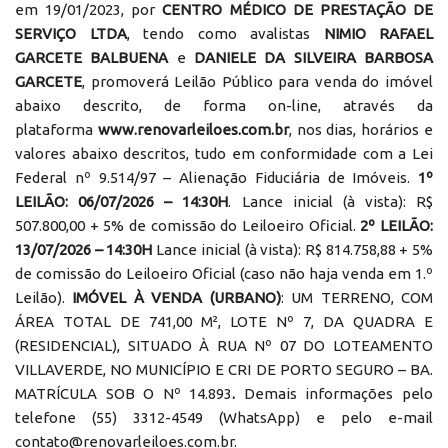
em 19/01/2023, por
CENTRO MÉDICO DE PRESTAÇÃO DE
SERVIÇO LTDA
, tendo como avalistas
NIMIO RAFAEL
GARCETE BALBUENA
e
DANIELE DA SILVEIRA BARBOSA
GARCETE
, promoverá Leilão Público para venda do imóvel
abaixo descrito, de forma on-line, através da
plataforma
www.renovarleiloes.com.br
, nos dias, horários e
valores abaixo descritos, tudo em conformidade com a Lei
Federal nº 9.514/97 – Alienação Fiduciária de Imóveis.
1º
LEILÃO: 06/07/2026 – 14:30H
. Lance inicial (à vista): R$
507.800,00 + 5% de comissão do Leiloeiro Oficial.
2º LEILÃO:
13/07/2026 – 14:30H
Lance inicial (à vista): R$ 814.758,88 + 5%
de comissão do Leiloeiro Oficial (caso não haja venda em 1.º
Leilão).
IMÓVEL À VENDA (URBANO)
: UM TERRENO, COM
ÁREA TOTAL DE 741,00 M², LOTE Nº 7, DA QUADRA E
(RESIDENCIAL), SITUADO À RUA Nº 07 DO LOTEAMENTO
VILLAVERDE, NO MUNICÍPIO E CRI DE PORTO SEGURO – BA.
MATRÍCULA SOB O Nº 14.893
.
Demais informações pelo
telefone (55) 3312-4549 (WhatsApp) e pelo e-mail
contato@renovarleiloes.com.br.