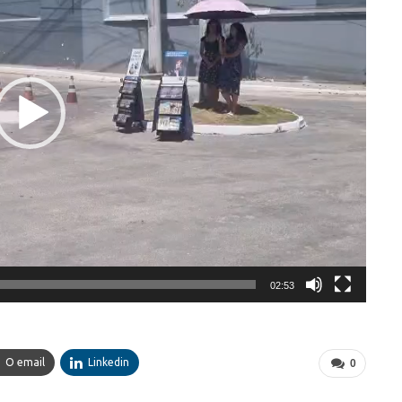
02:53
O email
Linkedin
0