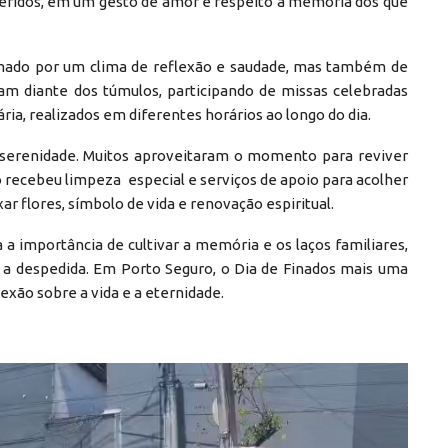
eridos, em um gesto de amor e respeito à memória dos que
tomado por um clima de reflexão e saudade, mas também de
iram diante dos túmulos, participando de missas celebradas
ia, realizados em diferentes horários ao longo do dia.
serenidade. Muitos aproveitaram o momento para reviver
o recebeu limpeza especial e serviços de apoio para acolher
r flores, símbolo de vida e renovação espiritual.
ça a importância de cultivar a memória e os laços familiares,
despedida. Em Porto Seguro, o Dia de Finados mais uma
exão sobre a vida e a eternidade.