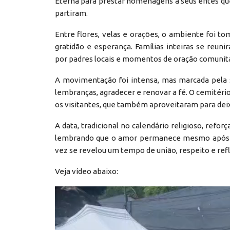
Eterna para prestar homenagens a seus entes qu
partiram.
Entre flores, velas e orações, o ambiente foi 
gratidão e esperança. Famílias inteiras se reun
por padres locais e momentos de oração comunitár
A movimentação foi intensa, mas marcada pela 
lembranças, agradecer e renovar a fé. O cemitéri
os visitantes, que também aproveitaram para deixa
A data, tradicional no calendário religioso, refor
lembrando que o amor permanece mesmo após a 
vez se revelou um tempo de união, respeito e refl
Veja vídeo abaixo:
Reprodutor
de
vídeo