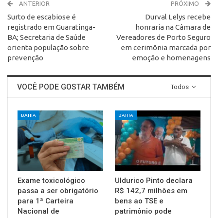
ANTERIOR
PRÓXIMO
Surto de escabiose é
Durval Lelys recebe
registrado em Guaratinga-
honraria na Câmara de
BA; Secretaria de Saúde
Vereadores de Porto Seguro
orienta população sobre
em cerimônia marcada por
prevenção
emoção e homenagens
VOCÊ PODE GOSTAR TAMBÉM
Todos
BAHIA
BAHIA
Exame toxicológico
Uldurico Pinto declara
passa a ser obrigatório
R$ 142,7 milhões em
para 1ª Carteira
bens ao TSE e
Nacional de
patrimônio pode