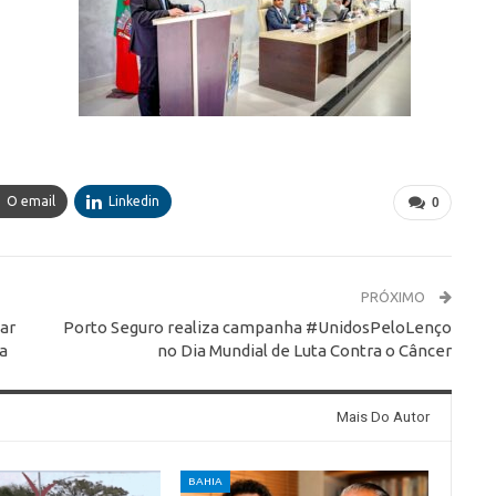
O email
Linkedin
0
PRÓXIMO
tar
Porto Seguro realiza campanha #UnidosPeloLenço
ia
no Dia Mundial de Luta Contra o Câncer
Mais Do Autor
BAHIA