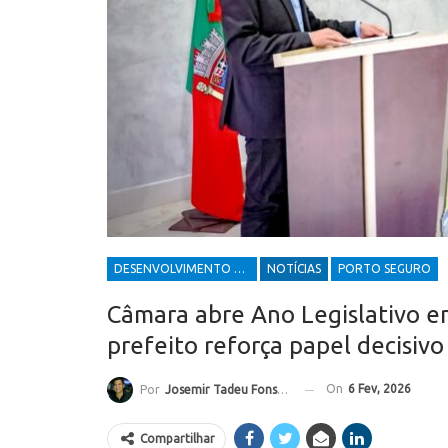
DESENVOLVIMENTO ECONÔMICO E SOCIAL
NOTÍCIAS
PORTO SEGURO
Câmara abre Ano Legislativo 
prefeito reforça papel decisiv
On
6 Fev, 2026
Por
Josemir Tadeu Fonseca
Compartilhar