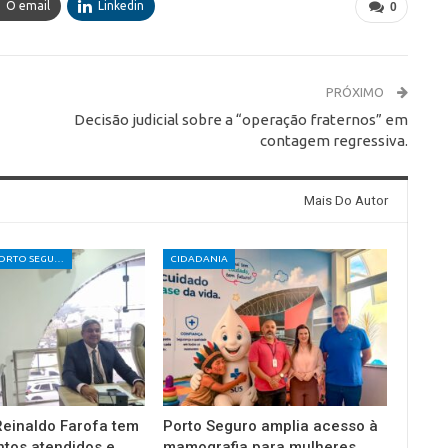
O email
Linkedin
0
PRÓXIMO
Decisão judicial sobre a “operação fraternos” em
contagem regressiva.
Mais Do Autor
CÂMARA DE PORTO SEGURO
CIDADANIA
einaldo Farofa tem
Porto Seguro amplia acesso à
tos atendidos e
mamografia para mulheres