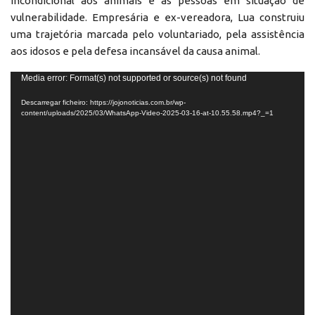
incondicional aos animais e às pessoas em situação de
vulnerabilidade. Empresária e ex-vereadora, Lua construiu
uma trajetória marcada pelo voluntariado, pela assistência
aos idosos e pela defesa incansável da causa animal.
Reprodutor
Media error: Format(s) not supported or source(s) not found
de
Descarregar ficheiro: https://jojonoticias.com.br/wp-
vídeo
content/uploads/2025/03/WhatsApp-Video-2025-03-16-at-10.55.58.mp4?_=1