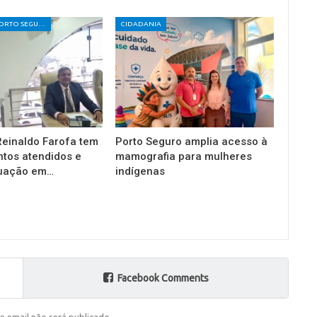
CÂMARA DE PORTO SEGURO
CIDADANIA
einaldo Farofa tem
Porto Seguro amplia acesso à
tos atendidos e
mamografia para mulheres
tuação em…
indígenas
Facebook Comments