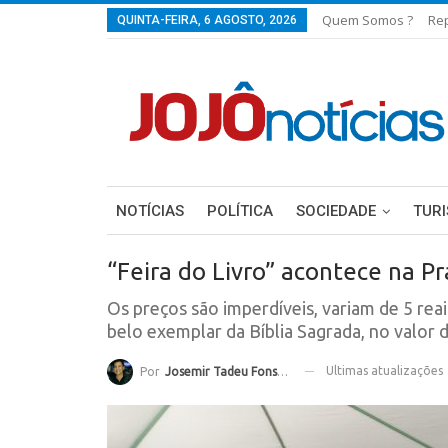
Quem Somos ?
Re
QUINTA-FEIRA, 6 AGOSTO, 2026
NOTÍCIAS
POLÍTICA
SOCIEDADE
TUR
“Feira do Livro” acontece na P
Os preços são imperdíveis, variam de 5 reai
belo exemplar da Bíblia Sagrada, no valor d
Ultimas atualizações
Por
Josemir Tadeu Fonseca