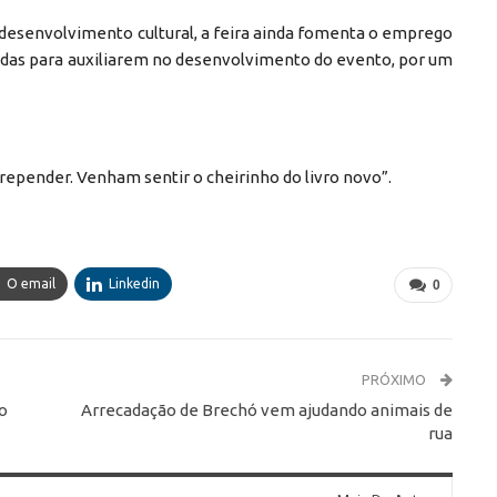
o desenvolvimento cultural, a feira ainda fomenta o emprego
adas para auxiliarem no desenvolvimento do evento, por um
rrepender. Venham sentir o cheirinho do livro novo”.
O email
Linkedin
0
PRÓXIMO
o
Arrecadação de Brechó vem ajudando animais de
rua