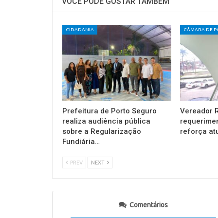
VOCÊ PODE GOSTAR TAMBÉM
CIDADANIA
Prefeitura de Porto Seguro
Vereador R
realiza audiência pública
requerimen
sobre a Regularização
reforça a
Fundiária…
PREV
NEXT
Comentários