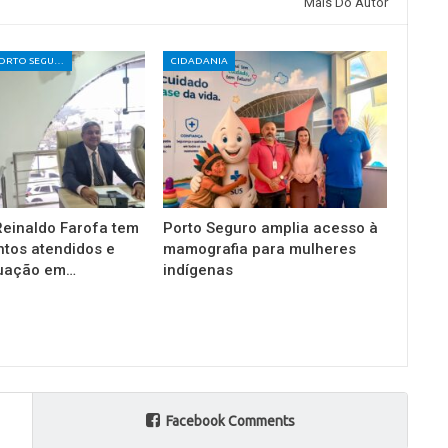
Mais Do Autor
CÂMARA DE PORTO SEGURO
CIDADANIA
einaldo Farofa tem
Porto Seguro amplia acesso à
tos atendidos e
mamografia para mulheres
tuação em…
indígenas
Facebook Comments