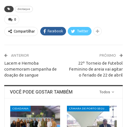
destaque
0
Facebook
Twitter
Compartilhar
ANTERIOR
PRÓXIMO
Lacem e Hemoba
22º Torneio de Futebol
comemoram campanha de
Feminino de areia vai agitar
doação de sangue
o feriado de 22 de abril
VOCÊ PODE GOSTAR TAMBÉM
Todos
CIDADANIA
CÂMARA DE PORTO SEGURO