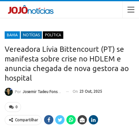
BAHIA
NOTÍCIAS
POLÍTICA
Vereadora Lívia Bittencourt (PT) se
manifesta sobre crise no HDLEM e
anuncia chegada de nova gestora ao
hospital
On
23 Out, 2025
Por
Josemir Tadeu Fonseca
0
Compartilhar