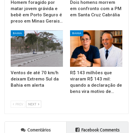
Homem foragido por
Dois homens morrem
matar jovem grávida e
em confronto com a PM
bebê em Porto Seguro é
em Santa Cruz Cabrália
preso em Minas Gerais…
BAHIA
BAHIA
Ventos de até 70 km/h
R$ 143 milhões que
deixam Extremo Sul da
viraram R$ 143 mil:
Bahia em alerta
quando a declaração de
bens vira motivo de…
PREV
NEXT
Comentários
Facebook Comments