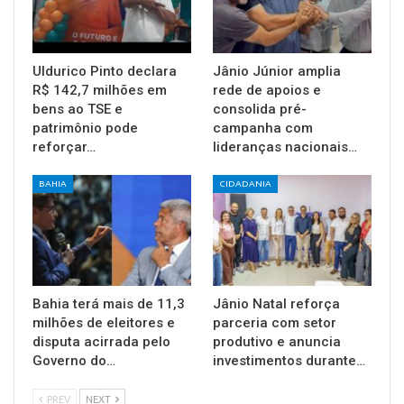
Uldurico Pinto declara
Jânio Júnior amplia
R$ 142,7 milhões em
rede de apoios e
bens ao TSE e
consolida pré-
patrimônio pode
campanha com
reforçar…
lideranças nacionais…
BAHIA
CIDADANIA
Bahia terá mais de 11,3
Jânio Natal reforça
milhões de eleitores e
parceria com setor
disputa acirrada pelo
produtivo e anuncia
Governo do…
investimentos durante…
PREV
NEXT