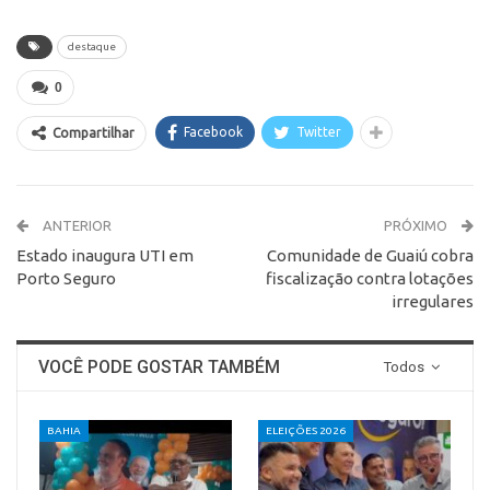
destaque
0
Facebook
Twitter
Compartilhar
ANTERIOR
PRÓXIMO
Estado inaugura UTI em
Comunidade de Guaiú cobra
Porto Seguro
fiscalização contra lotações
irregulares
VOCÊ PODE GOSTAR TAMBÉM
Todos
BAHIA
ELEIÇÕES 2026