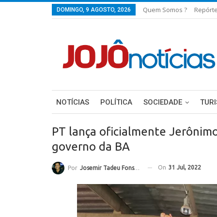
Quem Somos ?
Repórt
DOMINGO, 9 AGOSTO, 2026
NOTÍCIAS
POLÍTICA
SOCIEDADE
TUR
PT lança oficialmente Jerônim
governo da BA
On
31 Jul, 2022
Por
Josemir Tadeu Fonseca