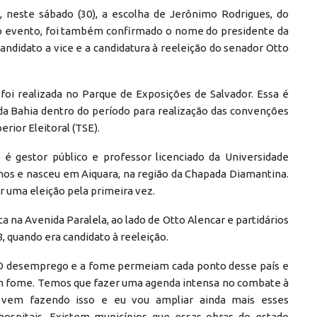
neste sábado (30), a escolha de Jerônimo Rodrigues, do
No evento, foi também confirmado o nome do presidente da
ndidato a vice e a candidatura à reeleição do senador Otto
foi realizada no Parque de Exposições de Salvador. Essa é
 da Bahia dentro do período para realização das convenções
erior Eleitoral (TSE).
 gestor público e professor licenciado da Universidade
anos e nasceu em Aiquara, na região da Chapada Diamantina.
r uma eleição pela primeira vez.
 na Avenida Paralela, ao lado de Otto Alencar e partidários
, quando era candidato à reeleição.
 O desemprego e a fome permeiam cada ponto desse país e
am fome. Temos que fazer uma agenda intensa no combate à
vem fazendo isso e eu vou ampliar ainda mais esses
hospitais. Existem municípios que essas obras do estado