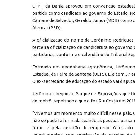
O PT da Bahia aprovou em convenção estadual, 
partido como candidato ao governo do Estado. 
Câmara de Salvador, Geraldo Júnior (MDB) como ca
Alencar (PSD).
A oficialização do nome de Jerônimo Rodrigues 
terceira oficialização de candidatura ao governo
partidárias, conforme o calendário do Tribunal Sup
Formado em engenharia agronômica, Jerônimo é
Estadual de Feira de Santana (UEFS). Ele tem 57 
O ex-secretário de educação do estado vai disputa
Jerônimo chegou ao Parque de Exposições, que fica
de metrô, repetindo o que o fez Rui Costa em 2018
“Vivemos um momento muito difícil nesse país.
não se pode fazer nada quando as pessoas pass
fome e pela geração de emprego. O estado 
investimentos, com construção de escolas, de 