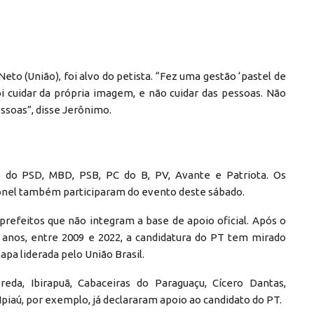
eto (União), foi alvo do petista. “Fez uma gestão ‘pastel de
i cuidar da própria imagem, e não cuidar das pessoas. Não
ssoas”, disse Jerônimo.
 do PSD, MBD, PSB, PC do B, PV, Avante e Patriota. Os
onel também participaram do evento deste sábado.
prefeitos que não integram a base de apoio oficial. Após o
anos, entre 2009 e 2022, a candidatura do PT tem mirado
apa liderada pelo União Brasil.
eda, Ibirapuã, Cabaceiras do Paraguaçu, Cícero Dantas,
Ipiaú, por exemplo, já declararam apoio ao candidato do PT.