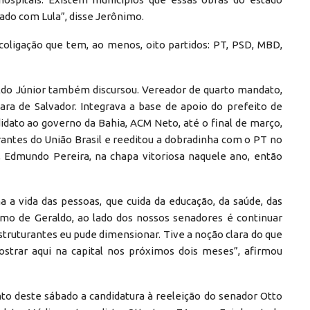
ado com Lula”, disse Jerônimo.
oligação que tem, ao menos, oito partidos: PT, PSD, MBD,
aldo Júnior também discursou. Vereador de quarto mandato,
ra de Salvador. Integrava a base de apoio do prefeito de
didato ao governo da Bahia, ACM Neto, até o final de março,
antes do União Brasil e reeditou a dobradinha com o PT no
 Edmundo Pereira, na chapa vitoriosa naquele ano, então
a vida das pessoas, que cuida da educação, da saúde, das
omo de Geraldo, ao lado dos nossos senadores é continuar
struturantes eu pude dimensionar. Tive a noção clara do que
trar aqui na capital nos próximos dois meses”, afirmou
to deste sábado a candidatura à reeleição do senador Otto